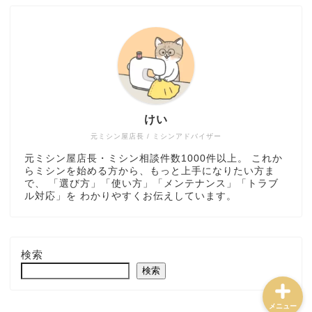
ミシン選び方・おすすめ
けい
トラブル解決・メンテナ
ンス
元ミシン屋店長 / ミシンアドバイザー
元ミシン屋店長・ミシン相談件数1000件以上。 これか
らミシンを始める方から、もっと上手になりたい方ま
ミシンの使い方・道具
で、 「選び方」「使い方」「メンテナンス」「トラブ
ル対応」を わかりやすくお伝えしています。
ハンドメイド実践・販売
検索
検索
メニュー