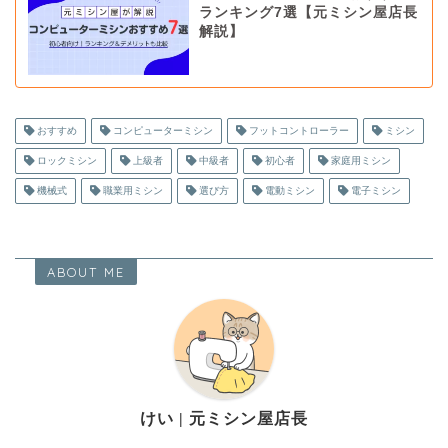
ランキング7選【元ミシン屋店長
解説】
おすすめ
コンピューターミシン
フットコントローラー
ミシン
ロックミシン
上級者
中級者
初心者
家庭用ミシン
機械式
職業用ミシン
選び方
電動ミシン
電子ミシン
ABOUT ME
けい | 元ミシン屋店長