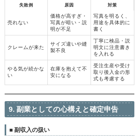
失敗例
原因
対策
価格が高すぎ・
写真を明るく、
売れない
写真が暗い・説
用途を具体的に
明が不足
書く
丁寧に検品・説
サイズ違いや縫
クレームが来た
明文に注意書き
製不良
を入れる
受注生産や受け
やる気が続かな
在庫を抱えて不
取り後入金の形
い
安になる
式も考慮する
9. 副業としての心構えと確定申告
■ 副収入の扱い