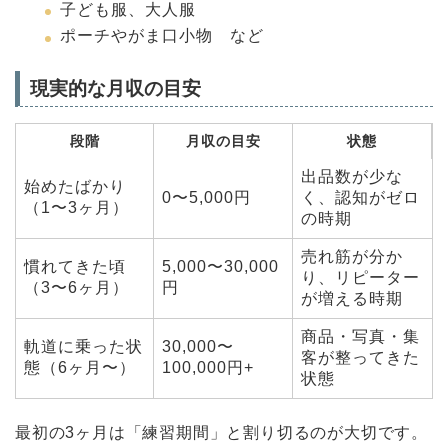
子ども服、大人服
ポーチやがま口小物 など
現実的な月収の目安
段階
月収の目安
状態
出品数が少な
始めたばかり
0〜5,000円
く、認知がゼロ
（1〜3ヶ月）
の時期
売れ筋が分か
慣れてきた頃
5,000〜30,000
り、リピーター
（3〜6ヶ月）
円
が増える時期
商品・写真・集
軌道に乗った状
30,000〜
客が整ってきた
態（6ヶ月〜）
100,000円+
状態
最初の3ヶ月は「練習期間」と割り切るのが大切です。