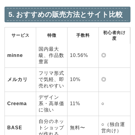
5. おすすめの販売方法とサイト比較
初心者向け
サービス
特徴
手数料
度
国内最大
minne
級、作品数
10.56%
◎
豊富
フリマ形式
メルカリ
で気軽、即
10%
◎
売れやすい
デザイン
Creema
系・高単価
11%
○
に強い
自分のネッ
○（独自運
BASE
トショップ
無料〜
営向け）
が作れる