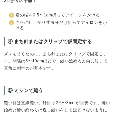
2回折りの手順：
裾の端を0.5〜1cm折ってアイロンをかける
さらに仕上がり寸法分だけ折ってアイロンをか
ける
④ まち針またはクリップで仮固定する
ズレを防ぐために、まち針またはクリップで固定しま
す。間隔は5〜10cmほどで、縫い進める方向に対して
直角に刺すのが基本です。
⑤ ミシンで縫う
縫い目は直線縫い、針目は2.5〜3mmが目安です。縫い
始めと縫い終わりは返し縫いをしてほどけないように