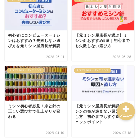
ミシン選び方・おすすめ
トラブル解決・メンテナ
初心者にコンピューターミシ
【元ミシン屋店長が選ぶ】ミ
ンス
ンはおすすめ？失敗しない選
シン針おすすめ5選｜初心者で
び方を元ミシン屋店長が解説
も失敗しない選び方
ミシンの使い方・道具
2026-03-11
2026-03-28
トラブル解決・メンテナンス
トラブル解決・メンテナンス
ハンドメイド実践・販売
ミシン初心者必見！糸と針の
【元ミシン屋店長が解説】ミ
正しい選び方で仕上がりが変
シンの布が進まない原因と直
メニュー
わる！
し方｜初心者でもすぐ直るチ
ェックポイント
2025-04-10
2026-03-16