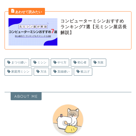
コンピューターミシンおすすめ
ランキング7選【元ミシン屋店長
解説】
まつり縫い
ミシン
やり方
初心者
失敗
家庭用ミシン
方法
直線縫い
裾上げ
ABOUT ME