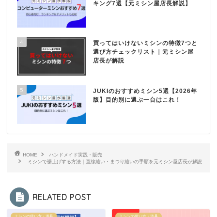
キング7選【元ミシン屋店長解説】
4
買ってはいけないミシンの特徴7つと
選び方チェックリスト｜元ミシン屋
店長が解説
5
JUKIのおすすめミシン5選【2026年
版】目的別に選ぶ一台はこれ！
HOME
ハンドメイド実践・販売
ミシンで裾上げする方法｜直線縫い・まつり縫いの手順を元ミシン屋店長が解説
RELATED POST
ミシンの使い方・道具
ミシンの使い方・道具