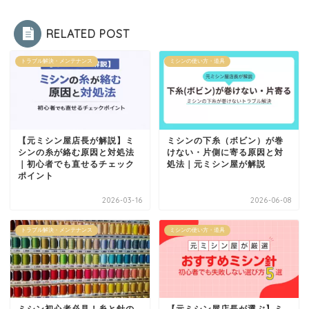
RELATED POST
トラブル解決・メンテナンス
ミシンの使い方・道具
【元ミシン屋店長が解説】ミ
ミシンの下糸（ボビン）が巻
シンの糸が絡む原因と対処法
けない・片側に寄る原因と対
｜初心者でも直せるチェック
処法｜元ミシン屋が解説
ポイント
2026-03-16
2026-06-08
トラブル解決・メンテナンス
ミシンの使い方・道具