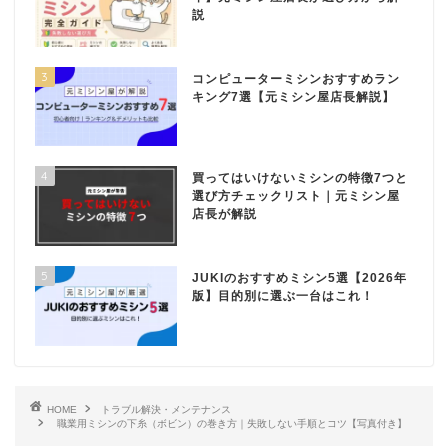
説
3
コンピューターミシンおすすめラン
キング7選【元ミシン屋店長解説】
4
買ってはいけないミシンの特徴7つと
選び方チェックリスト｜元ミシン屋
店長が解説
5
JUKIのおすすめミシン5選【2026年
版】目的別に選ぶ一台はこれ！
HOME
トラブル解決・メンテナンス
職業用ミシンの下糸（ボビン）の巻き方｜失敗しない手順とコツ【写真付き】