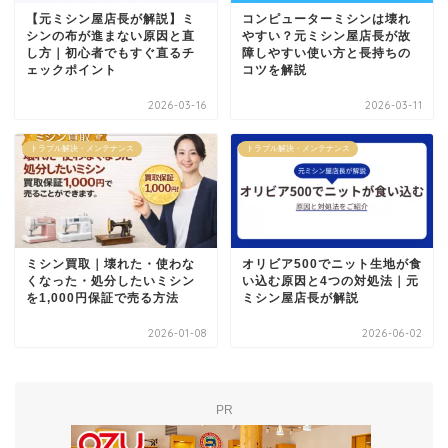
【元ミシン屋店長が解説】ミ
コンピューターミシンは壊れ
シンの布が進まない原因と直
やすい？元ミシン屋店長が故
し方｜初心者でもすぐ直るチ
障しやすい使い方と長持ちの
ェックポイント
コツを解説
2026-03-16
2026-03-11
トラブル解決・メンテナンス
トラブル解決・メンテナンス
ミシン買取｜壊れた・使わな
オリビア500でニット生地が食
くなった・処分したいミシン
い込む原因と4つの対処法｜元
を1,000円保証で売る方法
ミシン屋店長が解説
2026-01-08
2026-06-02
PR