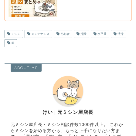
ミシン
メンテナンス
初心者
掃除
水平釜
清掃
釜
ABOUT ME
けい | 元ミシン屋店長
元ミシン屋店長・ミシン相談件数1000件以上。 これか
らミシンを始める方から、もっと上手になりたい方ま