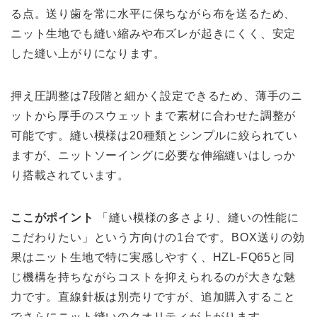
る点。送り歯を常に水平に保ちながら布を送るため、
ニット生地でも縫い縮みや布ズレが起きにくく、安定
した縫い上がりになります。
押え圧調整は7段階と細かく設定できるため、薄手のニ
ットから厚手のスウェットまで素材に合わせた調整が
可能です。縫い模様は20種類とシンプルに絞られてい
ますが、ニットソーイングに必要な伸縮縫いはしっか
り搭載されています。
ここがポイント
「縫い模様の多さより、縫いの性能に
こだわりたい」という方向けの1台です。BOX送りの効
果はニット生地で特に実感しやすく、HZL-FQ65と同
じ機構を持ちながらコストを抑えられるのが大きな魅
力です。直線針板は別売りですが、追加購入すること
でさらにニット縫いのクオリティが上がります。