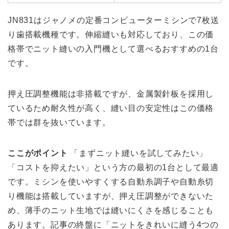
JN831はジャノメの定番コンピューターミシンで7枚送
り歯搭載機種です。伸縮縫いも対応しており、この価
格帯でニット縫いの入門機として選べるおすすめの1台
です。
押え圧調整機能は非搭載ですが、金属製針板を採用し
ているため耐久性が高く、縫い目の安定性はこの価格
帯では群を抜いています。
ここがポイント
「まずニット縫いを試してみたい」
「コストを抑えたい」という方の最初の1台として最適
です。ミシンを使いやすくする自動糸調子や自動糸切
り機能は搭載していますが、押え圧調整ができないた
め、薄手のニット生地では縫いにくさを感じることも
あります。記事の終盤に「ニットをきれいに縫う4つの