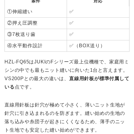
条件
対応
①伸縮縫い
✅
②押え圧調整
✅
③7枚送り歯
✅
④水平動作設計
✅（BOX送り）
HZL-FQ65はJUKIのFシリーズ最上位機種で、家庭用ミ
シンの中でも最もニット縫いに向いた1台と言えます。
VS200Pとの最大の違いは、
直線用針板が標準付属して
いる
点です。
直線用針板は針穴が極めて小さく、薄いニット生地が
針穴に引き込まれるのを防ぎます。縫い始めの生地の
落ち込みや糸団子が起きにくくなるため、薄手のニッ
ト生地でも安定した縫い始めができます。