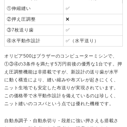
①伸縮縫い
✅
②押え圧調整
❌
③7枚送り歯
✅
④水平動作設計
✅（水平送り）
オリビア500はブラザーのコンピューターミシンで、
①③④の3条件を満たす5万円前後の優秀な1台です。押
え圧調整機能は非搭載ですが、新設計の送り歯が水平
に動く構造により、縫い縮みや布ズレが起きにくく、
ニット生地でも安定した布送りが実現されています。
この価格帯で水平動作設計を備えているのは珍しく、
ニット縫いのコスパという点では優れた機種です。
自動糸調子・自動糸切り・段差に強い押さえも搭載さ