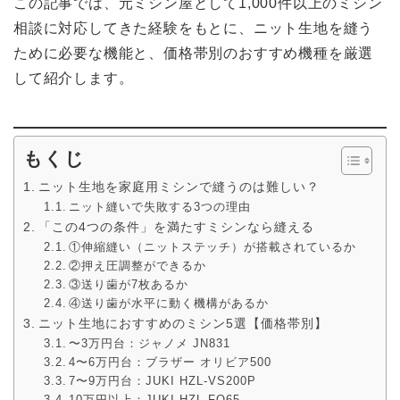
この記事では、元ミシン屋として1,000件以上のミシン
相談に対応してきた経験をもとに、ニット生地を縫う
ために必要な機能と、価格帯別のおすすめ機種を厳選
して紹介します。
もくじ
ニット生地を家庭用ミシンで縫うのは難しい？
ニット縫いで失敗する3つの理由
「この4つの条件」を満たすミシンなら縫える
①伸縮縫い（ニットステッチ）が搭載されているか
②押え圧調整ができるか
③送り歯が7枚あるか
④送り歯が水平に動く機構があるか
ニット生地におすすめのミシン5選【価格帯別】
〜3万円台：ジャノメ JN831
4〜6万円台：ブラザー オリビア500
7〜9万円台：JUKI HZL-VS200P
10万円以上：JUKI HZL-FQ65