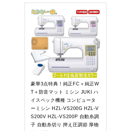
豪華3点特典！純正FC＋純正W
T＋防音マット ミシン JUKI ハ
イスペック機種 コンピュータ
ーミシン HZL-VS200G HZL-V
S200V HZL-VS200P 自動糸調
子 自動糸切り 押え圧調節 厚物