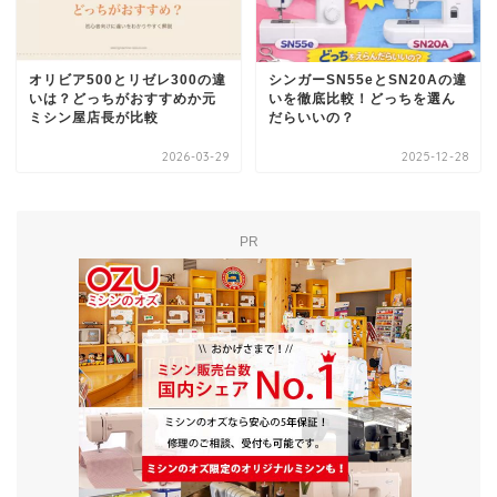
オリビア500とリゼレ300の違
シンガーSN55eとSN20Aの違
いは？どっちがおすすめか元
いを徹底比較！どっちを選ん
ミシン屋店長が比較
だらいいの？
2026-03-29
2025-12-28
PR