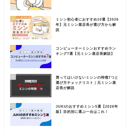
2
ミシン初心者におすすめ10選【2026
年】元ミシン屋店長が選び方から解
説
3
コンピューターミシンおすすめラン
キング7選【元ミシン屋店長解説】
4
買ってはいけないミシンの特徴7つと
選び方チェックリスト｜元ミシン屋
店長が解説
5
JUKIのおすすめミシン5選【2026年
版】目的別に選ぶ一台はこれ！