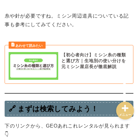
ミシン選び方・おすすめ
糸や針が必要ですね。ミシン周辺道具についている記
事も参考にしてみてください。
トラブル解決・メンテナ
ンス
【初心者向け】ミシン糸の種類
ミシンの使い方・道具
と選び方｜生地別の使い分けを
元ミシン屋店長が徹底解説
ハンドメイド実践・販売
🔗
まずは検索してみよう！
メニュー
下のリンクから、GEOあれこれレンタルが見られます
👇