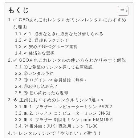
もくじ
✅ GEOあれこれレンタルがミシンレンタルにおすすめ
な理由
✔ 1. 必要なときに必要なだけ借りられる
✔ 2. 返却もラクチン！
✔ 安心のGEOグループ運営
✔ 経済的な選択
✅ GEOあれこれレンタルの使い方をわかりやすく解説
①ご希望のミシンを探して在庫確認
②レンタル予約
③ ログイン or 会員登録（無料）
④お申し込み完了
⑤ 使い終わったら返却
🌟 主婦におすすめのレンタルミシン3選＋α
🧵 1. ブラザー コンピューターミシン PS202
🧵 2. ジャノメ コンピューターミシン JN-51
🧵 3. ブラザー 刺繍用ミシン parie EMM1901
💡 番外編：JUKI 職業用ミシン TL-30
✨ レンタルミシンで「やりたい」が叶う！