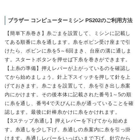
ブラザー コンピューターミシン PS202のご利用方法
【簡単下糸巻き】糸ごまを設置して、ミシンに記載し
てある順番に糸を通します。糸をボビン受け座まで引
けたら、ボビンに糸を5～6回まき、台座の溝に通しま
す。スタートボタンを押せば下糸を巻きができます。
【上糸の準備】押えレバーが上がっているのを確認し
てから始めましょう。針上下スイッチを押して針を上
げておきます。糸ごまを設置して、糸を引き出し糸案
内にかけます。その後本体に記載された番号1～5の順
に糸を通し、番号4で天びんに糸が通っていることを確
認します。最後に針棒糸かけに糸をかけれます。
【3ステップ糸通し】押えレバーを下げてから始めま
す。糸通しを少し下げ、糸通しの糸案内に糸を引っ掛
けます。糸通しレバーをいっぱいまで下げ、針穴から