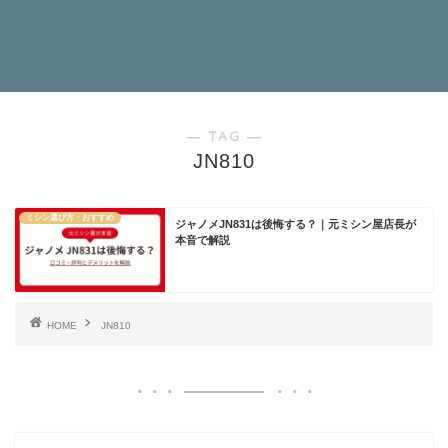
― TAG ―
JN810
ミシン選び方・おすすめ
ジャノメJN831は後悔する？｜元ミシン屋店長が
本音で解説
HOME
JN810