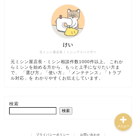
ミシン選び方・おすすめ
けい
トラブル解決・メンテナ
ンス
元ミシン屋店長 / ミシンアドバイザー
元ミシン屋店長・ミシン相談件数1000件以上。 これか
らミシンを始める方から、もっと上手になりたい方ま
ミシンの使い方・道具
で、 「選び方」「使い方」「メンテナンス」「トラブ
ル対応」を わかりやすくお伝えしています。
ハンドメイド実践・販売
検索
検索
メニュー
プライバシーポリシー
お問い合わせ