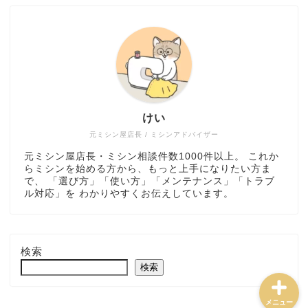
ミシン選び方・おすすめ
けい
トラブル解決・メンテナ
ンス
元ミシン屋店長 / ミシンアドバイザー
元ミシン屋店長・ミシン相談件数1000件以上。 これか
らミシンを始める方から、もっと上手になりたい方ま
ミシンの使い方・道具
で、 「選び方」「使い方」「メンテナンス」「トラブ
ル対応」を わかりやすくお伝えしています。
ハンドメイド実践・販売
検索
検索
メニュー