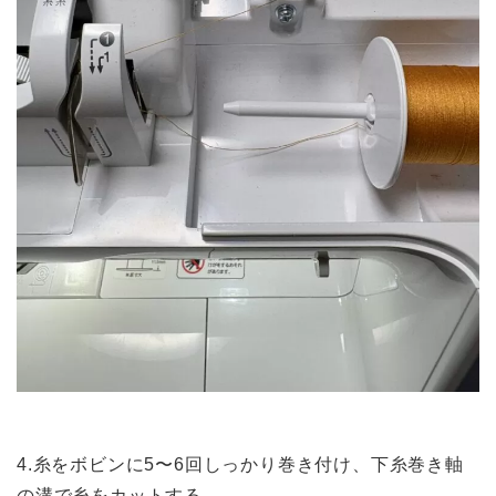
4.糸をボビンに5〜6回しっかり巻き付け、下糸巻き軸
の溝で糸をカットする