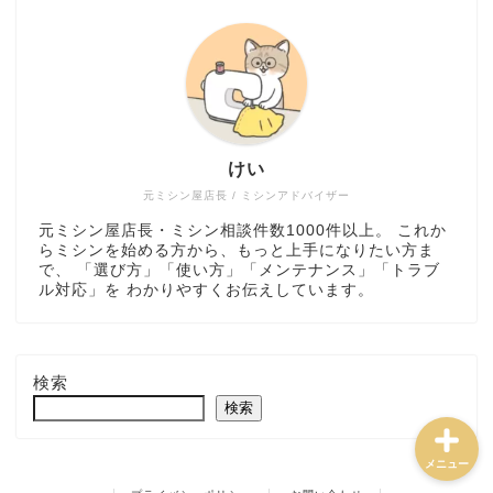
ミシン選び方・おすすめ
けい
トラブル解決・メンテナ
ンス
元ミシン屋店長 / ミシンアドバイザー
元ミシン屋店長・ミシン相談件数1000件以上。 これか
らミシンを始める方から、もっと上手になりたい方ま
ミシンの使い方・道具
で、 「選び方」「使い方」「メンテナンス」「トラブ
ル対応」を わかりやすくお伝えしています。
ハンドメイド実践・販売
検索
検索
メニュー